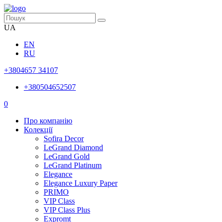
UA
EN
RU
+3804657 34107
+380504652507
0
Про компанію
Колекції
Sofira Decor
LeGrand Diamond
LeGrand Gold
LeGrand Platinum
Elegance
Elegance Luxury Paper
PRIMO
VIP Class
VIP Class Plus
Expromt