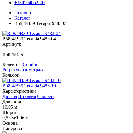
+380504652507
Головна
Каталог
В58,4/В39 Тесарія 9483-04
В58,4/В39 Тесарія 9483-04
Артикул:
B58,4/В39
Колекція:
Comfort
Розрахувати метраж
Кольори
В58,4/В39 Тесарія 9483-10
Характеристики
Дитяча
Вітальня
Спальня
Довжина
10.05 м
Ширина
0,53 м/1,06 м
Основа
Паперова