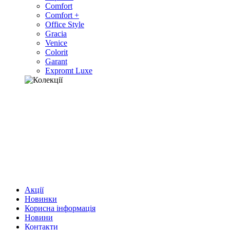
Comfort
Comfort +
Office Style
Gracia
Venice
Colorit
Garant
Expromt Luxe
Акції
Новинки
Корисна інформація
Новини
Контакти