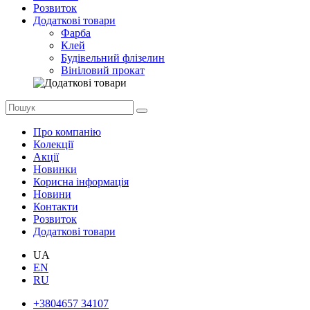
Розвиток
Додаткові товари
Фарба
Клей
Будівельний флізелин
Вініловий прокат
Про компанію
Колекції
Акції
Новинки
Корисна інформація
Новини
Контакти
Розвиток
Додаткові товари
UA
EN
RU
+3804657 34107